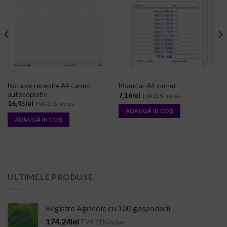
ADD TO
ADD TO
WISHLIST
WISHLIST
Nota de receptie A4 carnet,
Monetar A6 carnet
autocopiativ
7,16
lei
TVA 21% inclus
16,45
lei
TVA 21% inclus
ADAUGĂ ÎN COȘ
ADAUGĂ ÎN COȘ
ULTIMELE PRODUSE
Registre Agricole cu 100 gospodarii
174,24
lei
TVA 21% inclus