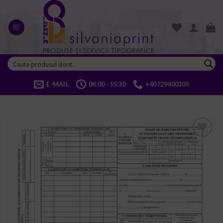
Skip
to
content
E-MAIL
08:00 - 15:30
+40729400305
ADD TO
WISHLIST