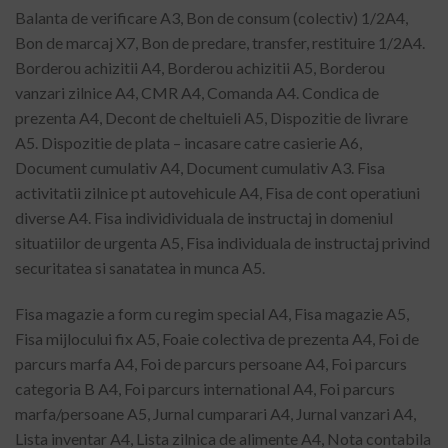
Balanta de verificare A3, Bon de consum (colectiv) 1/2A4,
Bon de marcaj X7, Bon de predare, transfer, restituire 1/2A4.
Borderou achizitii A4, Borderou achizitii A5, Borderou
vanzari zilnice A4, CMR A4, Comanda A4. Condica de
prezenta A4, Decont de cheltuieli A5, Dispozitie de livrare
A5. Dispozitie de plata – incasare catre casierie A6,
Document cumulativ A4, Document cumulativ A3. Fisa
activitatii zilnice pt autovehicule A4, Fisa de cont operatiuni
diverse A4. Fisa individividuala de instructaj in domeniul
situatiilor de urgenta A5, Fisa individuala de instructaj privind
securitatea si sanatatea in munca A5.
Fisa magazie a form cu regim special A4, Fisa magazie A5,
Fisa mijlocului fix A5, Foaie colectiva de prezenta A4, Foi de
parcurs marfa A4, Foi de parcurs persoane A4, Foi parcurs
categoria B A4, Foi parcurs international A4, Foi parcurs
marfa/persoane A5, Jurnal cumparari A4, Jurnal vanzari A4,
Lista inventar A4, Lista zilnica de alimente A4, Nota contabila