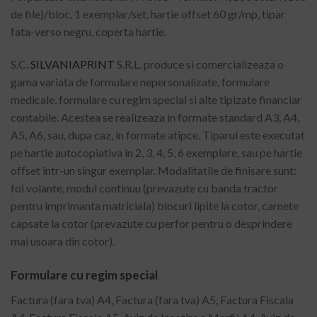
de file)/bloc, 1 exemplar/set, hartie offset 60 gr/mp, tipar
fata-verso negru, coperta hartie.
S.C.
SILVANIAPRINT
S.R.L. produce si comercializeaza o
gama variata de formulare nepersonalizate, formulare
medicale, formulare cu regim special si alte tipizate financiar
contabile. Acestea se realizeaza in formate standard A3, A4,
A5, A6, sau, dupa caz, in formate atipce. Tiparul este executat
pe hartie autocopiativa in 2, 3, 4, 5, 6 exemplare, sau pe hartie
offset intr-un singur exemplar. Modalitatile de finisare sunt:
foi volante, modul continuu (prevazute cu banda tractor
pentru imprimanta matriciala) blocuri lipite la cotor, carnete
capsate la cotor (prevazute cu perfor pentru o desprindere
mai usoara din cotor).
Formulare cu regim special
Factura (fara tva) A4, Factura (fara tva) A5, Factura Fiscala