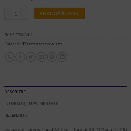
Cantitate Foi parcurs international A4
ADAUGĂ ÎN COȘ
SKU:
S-FPMIA4-1
Categorie:
Tipizate nepersonalizate
DESCRIERE
INFORMAȚII SUPLIMENTARE
RECENZII (0)
Foi parcurs international A4 bloc – format A4, 100 seturi (100