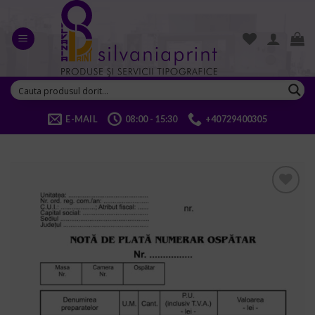
Skip
to
content
E-MAIL
08:00 - 15:30
+40729400305
ADD TO
WISHLIST