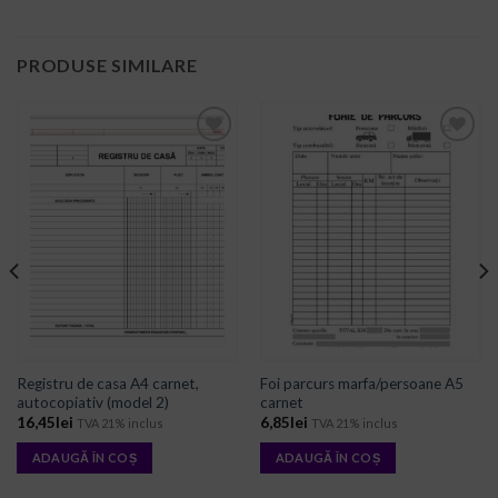
PRODUSE SIMILARE
ADD TO
ADD TO
WISHLIST
WISHLIST
Registru de casa A4 carnet,
Foi parcurs marfa/persoane A5
autocopiativ (model 2)
carnet
16,45
lei
6,85
lei
TVA 21% inclus
TVA 21% inclus
ADAUGĂ ÎN COȘ
ADAUGĂ ÎN COȘ