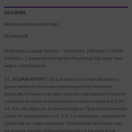
DESCRIERE
INFORMAȚII SUPLIMENTARE
RECENZII (0)
Nota plata ospatar A6 bloc – format A6, 100 seturi (100 de
file)/bloc, 1 exemplar/set, hartie offset 60 gr/mp, tipar fata
negru, coperta hartie.
S.C.
SILVANIAPRINT
S.R.L. produce si comercializeaza o
gama variata de formulare nepersonalizate, formulare
medicale, formulare cu regim special si alte tipizate financiar
contabile. Acestea se realizeaza in formate standard A3, A4,
A5, A6, sau, dupa caz, in formate atipce. Tiparul este executat
pe hartie autocopiativa in 2, 3, 4, 5, 6 exemplare, sau pe hartie
offset intr-un singur exemplar. Modalitatile de finisare sunt:
foi volante, modul continuu (prevazute cu banda tractor