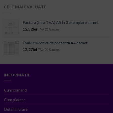
CELE MAI EVALUATE
Factura (fara TVA) A5 in 3 exemplare carnet
12,52
lei
TVA 21% inclus
Foaie colectiva de prezenta A4 carnet
12,27
lei
TVA 21% inclus
INFORMATII
Cum comand
Cum platesc
Detalii livrare