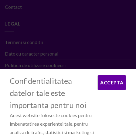
Contact
LEGAL
Termeni si conditii
Date cu caracter personal
Politica de utilizare cookieuri
ANPC
Confidentialitatea
ACCEPTA
datelor tale este
PROCESATOARE DE PLATI
importanta pentru noi
Acest website foloseste cookies pentru
imbunatatirea experientei tale, pentru
analiza de trafic, statistici si marketing si