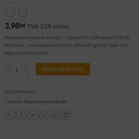
3,98
lei
TVA 21% inclus
Nota plata ospatar A6 bloc – format A6, 100 seturi (100 de
file)/bloc, 1 exemplar/set, hartie offset 60 gr/mp, tipar fata
negru, coperta hartie.
Cantitate Nota plata ospatar A6
ADAUGĂ ÎN COȘ
SKU:
S-NPNOA6-1
Categorie:
Tipizate nepersonalizate