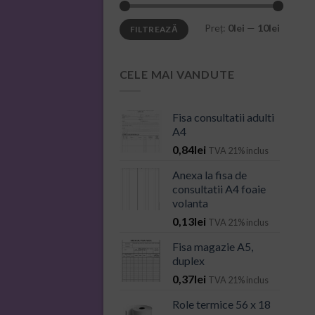
Preț
Preț
Preț:
0lei
—
10lei
FILTREAZĂ
minim
maxim
CELE MAI VANDUTE
Fisa consultatii adulti
A4
0,84
lei
TVA 21% inclus
Anexa la fisa de
consultatii A4 foaie
volanta
0,13
lei
TVA 21% inclus
Fisa magazie A5,
duplex
0,37
lei
TVA 21% inclus
Role termice 56 x 18