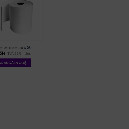
ADD TO
WISHLIST
e termice 56 x 30
45
lei
TVA 21% inclus
ADAUGĂ ÎN COȘ