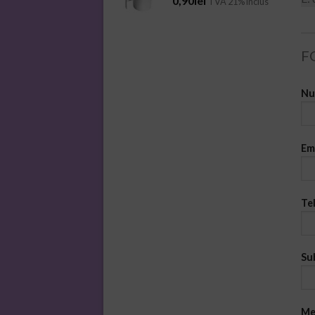
0,90
lei
TVA 21% inclus
F
Nu
Em
Te
Su
Me