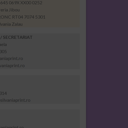
645 069X XX00 0252
eria Jibou
RONC RT04 7074 5301
lvania Zalau
/ SECRETARIAT
aela
 305
 314