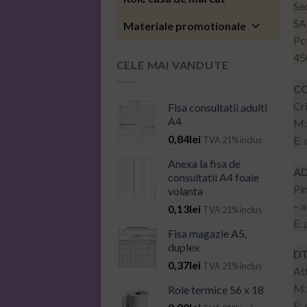
Sed
SA
Materiale promotionale
Pc
45
CELE MAI VANDUTE
CO
Cr
Fisa consultatii adulti
A4
M:
0,84
lei
E:
TVA 21% inclus
Anexa la fisa de
AD
consultatii A4 foaie
Pi
volanta
– 
0,13
lei
TVA 21% inclus
E:
Fisa magazie A5,
duplex
D
0,37
lei
TVA 21% inclus
Att
M:
Role termice 56 x 18
E: 