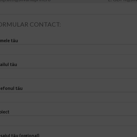
ORMULAR CONTACT:
mele tău
ailul tău
lefonul tău
biect
sajul tău (opțional)