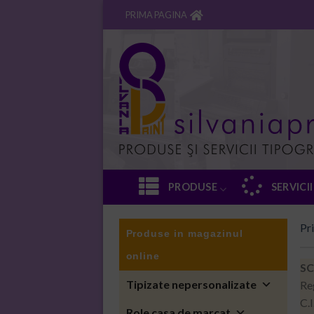
Skip
PRIMA PAGINA
to
content
PRODUSE
SERVICII
Pr
Produse in magazinul
online
SC
Tipizate nepersonalizate
Re
C.
Role casa de marcat