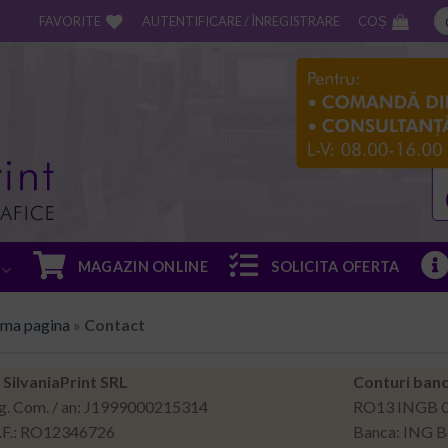
FAVORITE
AUTENTIFICARE / ÎNREGISTRARE
COȘ
MAGAZIN ONLINE
SOLICITA OFERTA
ima pagina
»
Contact
 SilvaniaPrint SRL
Conturi banc
g. Com. / an: J1999000215314
RO13 INGB 0
I.F.: RO12346726
Banca: ING B