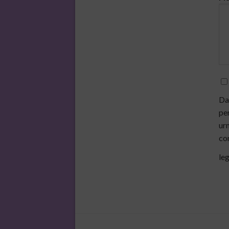
Da
per
urm
co
leg