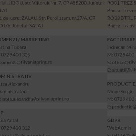
iul: JIBOU, str. Viitorului nr. 7, CP 455200, Judetul:
RO81 TREZ 5
LAJ
Banca: Trezor
t. de lucru: ZALAU, Str. Porolissum, nr.27/A, CP
RO33 BTRL 
0076, Judetul: SALAJ
Banca: Transi
MENZI / MARKETING
FACTURARE 
istina Tudora
Indrecan Mih
 0729 400 305
M: 0729 400
 comenzi
E: office
E: situatii
MINISTRATIV
ntea Alexandru
PRODUCTIE
administrator –
Mone Sergiu
 pintea.alexandru
M: 0729 400
E: productie
TP
ila Antal
GDPR
 0729 400 312
WebAdmin
dtp.atti
E: GDPR