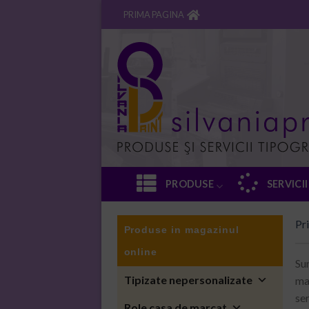
Skip
PRIMA PAGINA
to
content
PRODUSE
SERVICII
Pr
Produse in magazinul
online
Su
Tipizate nepersonalizate
ma
se
Role casa de marcat