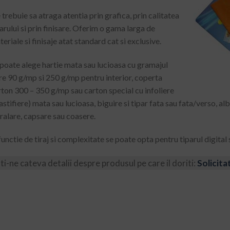
 trebuie sa atraga atentia prin grafica, prin calitatea
arului si prin finisare. Oferim o gama larga de
eriale si finisaje atat standard cat si exclusive.
 poate alege hartie mata sau lucioasa cu gramajul
tre 90 g/mp si 250 g/mp pentru interior, coperta
rton 300 – 350 g/mp sau carton special cu infoliere
astifiere) mata sau lucioasa, biguire si tipar fata sau fata/verso, al
iralare, capsare sau coasere.
functie de tiraj si complexitate se poate opta pentru tiparul digital 
ti-ne cateva detalii despre produsul pe care il doriti:
Solicita