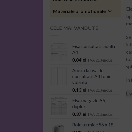
Ele
Materiale promotionale
tip
mat
CELE MAI VANDUTE
Se
in
Fisa consultatii adulti
ca
A4
(pl
0,84
lei
TVA 21% inclus
sp
Anexa la fisa de
consultatii A4 foaie
In 
volanta
0,13
lei
TVA 21% inclus
Da
Fisa magazie A5,
duplex
0,37
lei
TVA 21% inclus
Role termice 56 x 18