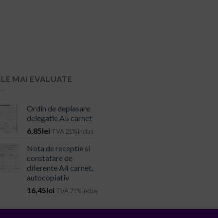
ELE MAI EVALUATE
Ordin de deplasare
delegatie A5 carnet
6,85
lei
TVA 21% inclus
Nota de receptie si
constatare de
diferente A4 carnet,
autocopiativ
16,45
lei
TVA 21% inclus