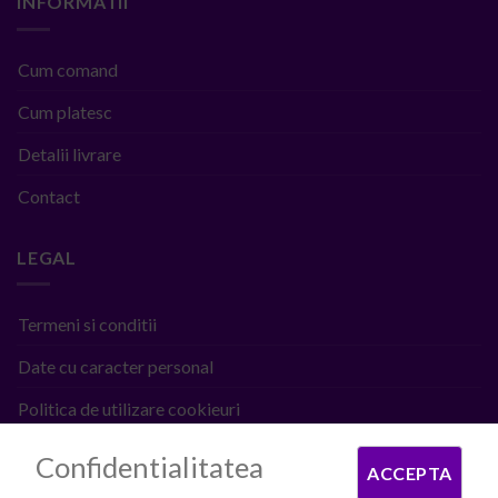
INFORMATII
Cum comand
Cum platesc
Detalii livrare
Contact
LEGAL
Termeni si conditii
Date cu caracter personal
Politica de utilizare cookieuri
ANPC
Confidentialitatea
ACCEPTA