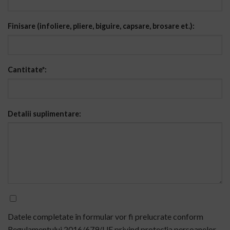
Finisare (infoliere, pliere, biguire, capsare, brosare et.):
Cantitate*:
Detalii suplimentare:
Datele
completate în formular vor fi prelucrate conform
Regulamentului
2016/679/UE privind protecția persoanelor