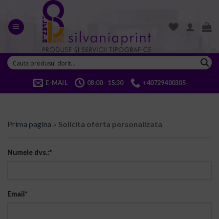
Skip
to
content
E-MAIL
08:00 - 15:30
+40729400305
Prima pagina
»
Solicita oferta personalizata
Numele dvs.:*
Email*