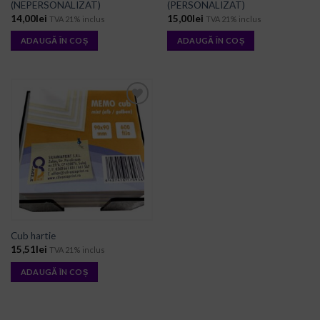
(NEPERSONALIZAT)
(PERSONALIZAT)
14,00
lei
15,00
lei
TVA 21% inclus
TVA 21% inclus
ADAUGĂ ÎN COȘ
ADAUGĂ ÎN COȘ
ADD TO
WISHLIST
Cub hartie
15,51
lei
TVA 21% inclus
ADAUGĂ ÎN COȘ