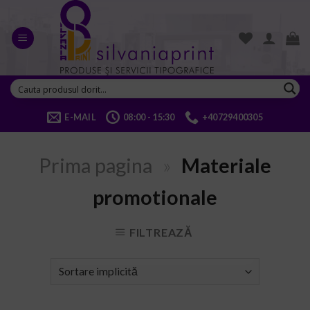
Skip
to
content
E-MAIL
08:00 - 15:30
+40729400305
Prima pagina
»
Materiale
promotionale
FILTREAZĂ