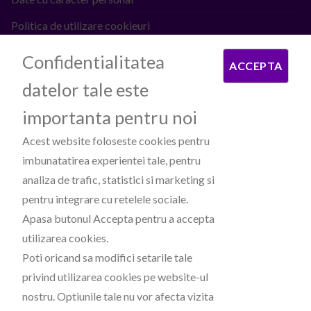
Politica de utilizare cookieuri
ANPC
Confidentialitatea
ACCEPTA
datelor tale este
PROCESATOARE DE PLATI
importanta pentru noi
Acest website foloseste cookies pentru
imbunatatirea experientei tale, pentru
analiza de trafic, statistici si marketing si
pentru integrare cu retelele sociale.
Apasa butonul Accepta pentru a accepta
PARTENERI
utilizarea cookies.
Poti oricand sa modifici setarile tale
privind utilizarea cookies pe website-ul
nostru. Optiunile tale nu vor afecta vizita