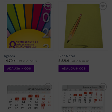
ADD TO
ADD TO
WISHLIST
WISHLIST
Agenda
Bloc Notes
14,70
lei
5,82
lei
TVA 21% inclus
TVA 21% inclus
ADAUGĂ ÎN COȘ
ADAUGĂ ÎN COȘ
ADD TO
ADD TO
WISHLIST
WISHLIST