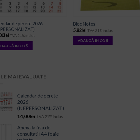
endar de perete 2026
Bloc Notes
EPERSONALIZAT)
5,82
lei
TVA 21% inclus
00
lei
TVA 21% inclus
ADAUGĂ ÎN COȘ
DAUGĂ ÎN COȘ
ELE MAI EVALUATE
Calendar de perete
2026
(NEPERSONALIZAT)
14,00
lei
TVA 21% inclus
Anexa la fisa de
consultatii A4 foaie
volanta