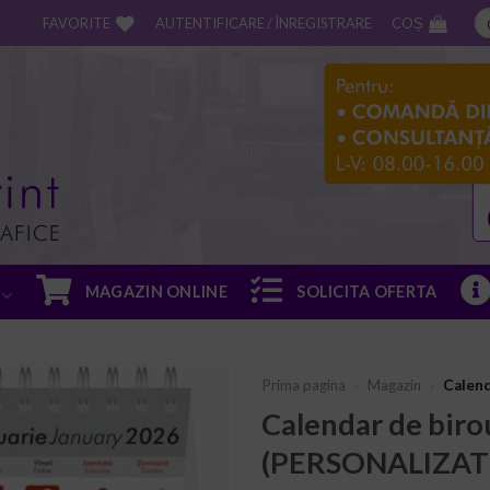
FAVORITE
AUTENTIFICARE / ÎNREGISTRARE
COȘ
MAGAZIN ONLINE
SOLICITA OFERTA
Prima pagina
»
Magazin
»
Calen
Calendar de bir
(PERSONALIZAT
ADD TO