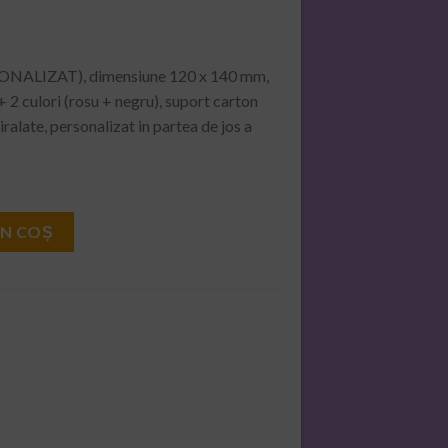
SONALIZAT), dimensiune 120 x 140 mm,
+ 2 culori (rosu + negru), suport carton
ralate, personalizat in partea de jos a
2026 (PERSONALIZAT)
ÎN COȘ