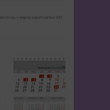
ori (rosu + negru), suport carton 300
ADD TO
WISHLIST