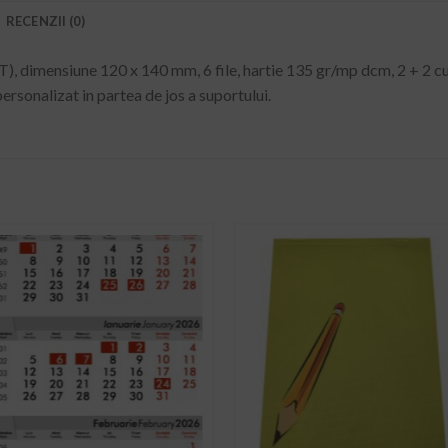
RECENZII (0)
dimensiune 120 x 140 mm, 6 file, hartie 135 gr/mp dcm, 2 + 2 cul
personalizat in partea de jos a suportului.
ADD TO
ADD TO
WISHLIST
WISHLIST