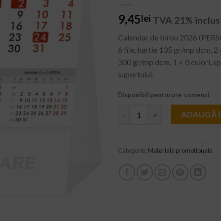
WISHLIST
9,45
lei
TVA 21% inclus
Calendar de birou 2026 (PER
6 file, hartie 135 gr/mp dcm, 2 
300 gr/mp dcm, 1 + 0 culori, spi
suportului.
Disponibil pentru pre-comenzi
Cantitate Calendar de birou 
ADAUGĂ 
Categorie:
Materiale promotionale