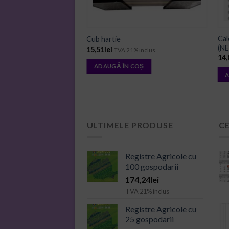
Cal
Cub hartie
(N
15,51
lei
1% inclus
TVA 21% inclus
14,
 COȘ
ADAUGĂ ÎN COȘ
A
ULTIMELE PRODUSE
C
Registre Agricole cu
100 gospodarii
174,24
lei
TVA 21% inclus
Registre Agricole cu
25 gospodarii