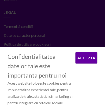
LEGAL
Termeni si conditii
Date cu caracter personal
Politica de utilizare cookieuri
ANPC
Confidentialitatea
ACCEPTA
datelor tale este
PROCESATOARE DE PLATI
importanta pentru noi
Acest website foloseste cookies pentru
imbunatatirea experientei tale, pentru
analiza de trafic, statistici si marketing si
pentru integrare cu retelele sociale.