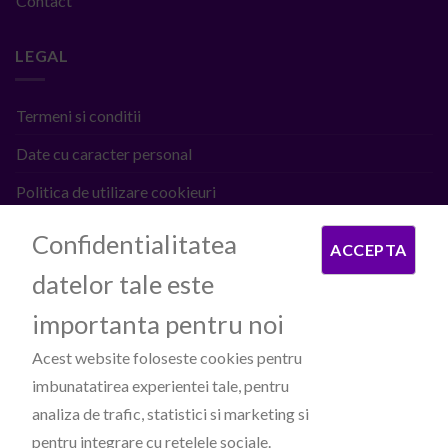
Contact
LEGAL
Termeni si conditii
Date cu caracter personal
Politica de utilizare cookieuri
ANPC
Confidentialitatea
ACCEPTA
datelor tale este
PROCESATOARE DE PLATI
importanta pentru noi
Acest website foloseste cookies pentru
imbunatatirea experientei tale, pentru
analiza de trafic, statistici si marketing si
pentru integrare cu retelele sociale.