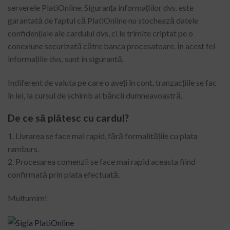
serverele PlatiOnline. Siguranța informațiilor dvs. este
garantată de faptul că PlatiOnline nu stochează datele
confidențiale ale cardului dvs, ci le trimite criptat pe o
conexiune securizată către banca procesatoare. În acest fel
informațiile dvs. sunt în sigurantă.
Indiferent de valuta pe care o aveți în cont, tranzacțiile se fac
în lei, la cursul de schimb al băncii dumneavoastră.
De ce să plătesc cu cardul?
1. Livrarea se face mai rapid, fără formalitățile cu plata
ramburs.
2. Procesarea comenzii se face mai rapid aceasta fiind
confirmată prin plata efectuată.
Multumim!