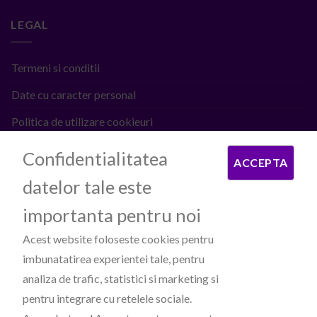
LEGAL
Termeni si conditii
Date cu caracter personal
Politica de utilizare cookieuri
ANPC
Confidentialitatea
ACCEPTA
datelor tale este
PROCESATOARE DE PLATI
importanta pentru noi
Acest website foloseste cookies pentru
imbunatatirea experientei tale, pentru
analiza de trafic, statistici si marketing si
pentru integrare cu retelele sociale.