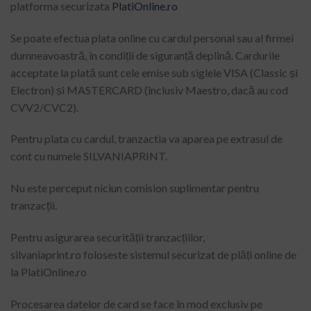
platforma securizata
PlatiOnline.ro
Se poate efectua plata online cu cardul personal sau al firmei
dumneavoastră, în condiții de siguranță deplină. Cardurile
acceptate la plată sunt cele emise sub siglele VISA (Classic și
Electron) și MASTERCARD (inclusiv Maestro, dacă au cod
CVV2/CVC2).
Pentru plata cu cardul, tranzactia va aparea pe extrasul de
cont cu numele SILVANIAPRINT.
Nu este perceput niciun comision suplimentar pentru
tranzacții.
Pentru asigurarea securității tranzacțiilor,
silvaniaprint.ro foloseste sistemul securizat de plăți online de
la PlatiOnline.ro
Procesarea datelor de card se face în mod exclusiv pe