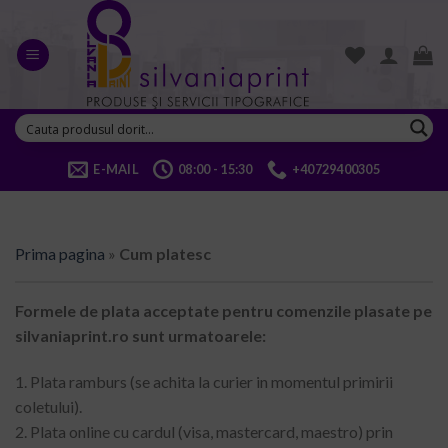
Skip
to
content
E-MAIL
08:00 - 15:30
+40729400305
Prima pagina
»
Cum platesc
Formele de plata acceptate pentru comenzile plasate pe
silvaniaprint.ro sunt urmatoarele:
1. Plata ramburs (se achita la curier in momentul primirii
coletului).
2. Plata online cu cardul (visa, mastercard, maestro) prin