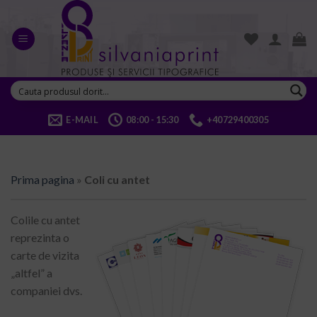
Skip
to
content
E-MAIL
08:00 - 15:30
+40729400305
Prima pagina
»
Coli cu antet
Colile cu antet
reprezinta o
carte de vizita
„altfel” a
companiei dvs.