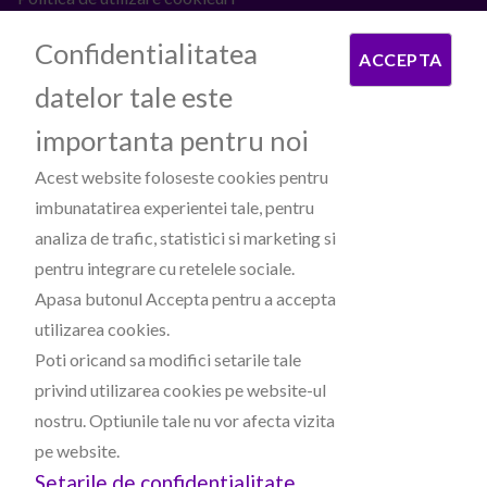
ANPC
Confidentialitatea
ACCEPTA
datelor tale este
PROCESATOARE DE PLATI
importanta pentru noi
Acest website foloseste cookies pentru
imbunatatirea experientei tale, pentru
analiza de trafic, statistici si marketing si
pentru integrare cu retelele sociale.
Apasa butonul Accepta pentru a accepta
PARTENERI
utilizarea cookies.
Poti oricand sa modifici setarile tale
privind utilizarea cookies pe website-ul
nostru. Optiunile tale nu vor afecta vizita
pe website.
Copyright 2026 ©
Silvaniaprint.ro
Setarile de confidentialitate
Manager de cookies