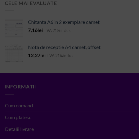
CELE MAI EVALUATE
Chitanta A6 in 2 exemplare carnet
7,16
lei
TVA 21% inclus
Nota de receptie A4 carnet, offset
12,27
lei
TVA 21% inclus
INFORMATII
Cum comand
Cum platesc
Detalii livrare