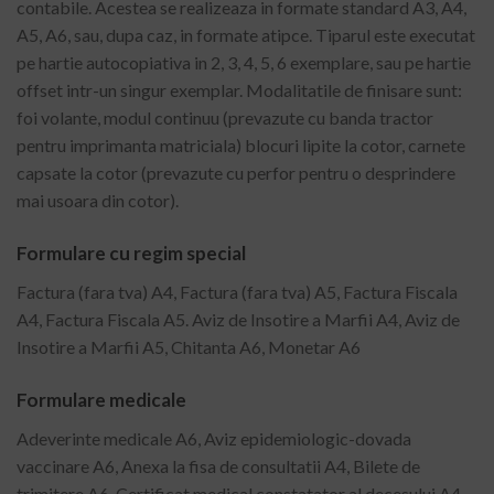
contabile. Acestea se realizeaza in formate standard A3, A4,
A5, A6, sau, dupa caz, in formate atipce. Tiparul este executat
pe hartie autocopiativa in 2, 3, 4, 5, 6 exemplare, sau pe hartie
offset intr-un singur exemplar. Modalitatile de finisare sunt:
foi volante, modul continuu (prevazute cu banda tractor
pentru imprimanta matriciala) blocuri lipite la cotor, carnete
capsate la cotor (prevazute cu perfor pentru o desprindere
mai usoara din cotor).
Formulare cu regim special
Factura (fara tva) A4, Factura (fara tva) A5, Factura Fiscala
A4, Factura Fiscala A5. Aviz de Insotire a Marfii A4, Aviz de
Insotire a Marfii A5, Chitanta A6, Monetar A6
Formulare medicale
Adeverinte medicale A6, Aviz epidemiologic-dovada
vaccinare A6, Anexa la fisa de consultatii A4, Bilete de
trimitere A6, Certificat medical constatator al decesului A4,