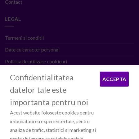
Contact
LEGAL
Termeni si conditii
Date cu caracter personal
Politica de utilizare cookieuri
ANPC
Confidentialitatea
ACCEPTA
datelor tale este
PROCESATOARE DE PLATI
importanta pentru noi
Acest website foloseste cookies pentru
imbunatatirea experientei tale, pentru
analiza de trafic, statistici si marketing si
pentru integrare cu retelele sociale.