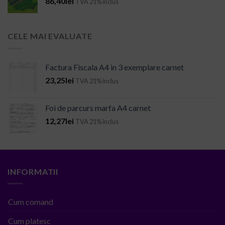
86,40
lei
TVA 21% inclus
CELE MAI EVALUATE
Factura Fiscala A4 in 3 exemplare carnet
23,25
lei
TVA 21% inclus
Foi de parcurs marfa A4 carnet
12,27
lei
TVA 21% inclus
INFORMATII
Cum comand
Cum platesc