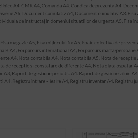
zilnice A4, CMR A4, Comanda A4. Condica de prezenta A4, Decont de
casierie A6, Document cumulativ A4, Document cumulativ A3. Fisa act
ividuala de instructaj in domeniul situatiilor de urgenta A5, Fisa in
Fisa magazie A5, Fisa mijlocului fix A5, Foaie colectiva de prezent
a B A4, Foi parcurs international A4, Foi parcurs marfa/persoane A
limente A4, Nota contabila A4, Nota contabila A5, Nota de receptie
ota de receptie si constatare de diferente A4, Nota plata ospatar A
r A3, Raport de gestiune periodic A4. Raport de gestiune zilnic A4
i A4, Registru intrare – iesire A4, Registru inventar A4. Registru ju