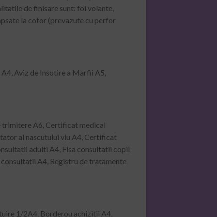
tatile de finisare sunt: foi volante,
apsate la cotor (prevazute cu perfor
 A4, Aviz de Insotire a Marfii A5,
 trimitere A6, Certificat medical
ator al nascutului viu A4, Certificat
ultatii adulti A4, Fisa consultatii copii
u consultatii A4, Registru de tratamente
tuire 1/2A4. Borderou achizitii A4,