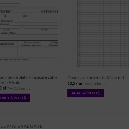
ADD TO
ADD TO
WISHLIST
WISHLIST
pozitie de plata – incasare catre
Condica de prezenta A4 carnet
ierie A6 bloc
12,27
lei
TVA 21% inclus
8
lei
TVA 21% inclus
ADAUGĂ ÎN COȘ
DAUGĂ ÎN COȘ
ELE MAI EVALUATE