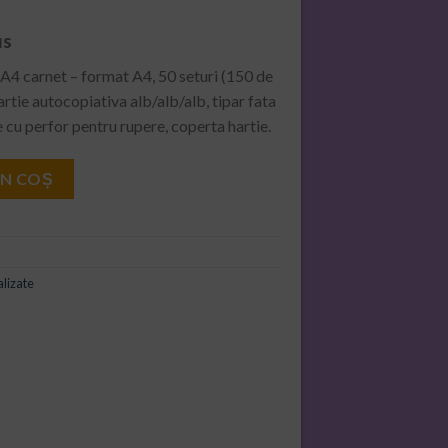
us
 A4 carnet – format A4, 50 seturi (150 de
artie autocopiativa alb/alb/alb, tipar fata
 cu perfor pentru rupere, coperta hartie.
n 3 exemplare carnet
ÎN COȘ
lizate