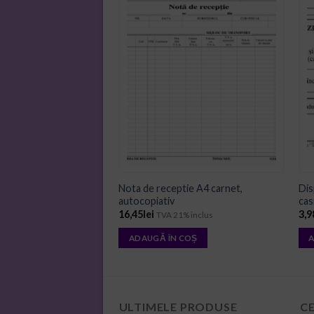
ADD TO
ADD TO
WISHLIST
WISHLIST
Nota de receptie A4 carnet,
Dis
le 1/3 A4 carnet
autocopiativ
cas
 inclus
16,45
lei
3,9
TVA 21% inclus
 COȘ
ADAUGĂ ÎN COȘ
A
ULTIMELE PRODUSE
C