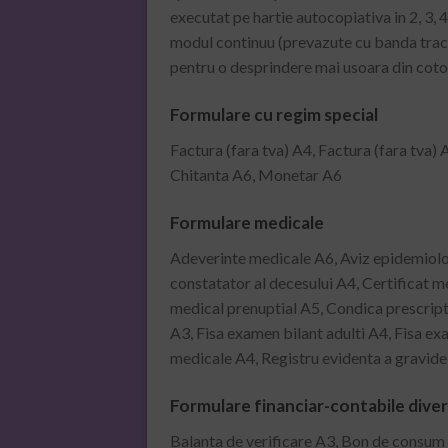
executat pe hartie autocopiativa in 2, 3, 4
modul continuu (prevazute cu banda tracto
pentru o desprindere mai usoara din cotor
Formulare cu regim special
Factura (fara tva) A4, Factura (fara tva) 
Chitanta A6, Monetar A6
Formulare medicale
Adeverinte medicale A6, Aviz epidemiologi
constatator al decesului A4, Certificat me
medical prenuptial A5, Condica prescripti
A3, Fisa examen bilant adulti A4, Fisa ex
medicale A4, Registru evidenta a gravide
Formulare financiar-contabile dive
Balanta de verificare A3, Bon de consum (