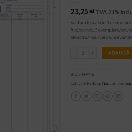
WISHLIST
23,25
lei
TVA 21% incl
Factura Fiscala in 3 exemplare
file)/carnet, 3 exemplare/set, h
albastru/rosu/verde, prevazute
Cantitate Factura Fiscala A4 i
ADAUGĂ 
SKU:
S-FFA4-2
Categorii:
Factura
,
Tipizate nepersona