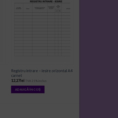
ADD TO
WISHLIST
Registru intrare – iesire orizontal A4
carnet
12,27
lei
TVA 21% inclus
ADAUGĂ ÎN COȘ