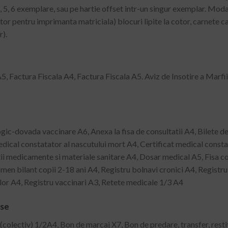
, 5, 6 exemplare, sau pe hartie offset intr-un singur exemplar. Modali
r pentru imprimanta matriciala) blocuri lipite la cotor, carnete c
).
A5, Factura Fiscala A4, Factura Fiscala A5. Aviz de Insotire a Marfii
c-dovada vaccinare A6, Anexa la fisa de consultatii A4, Bilete de
dical constatator al nascutului mort A4, Certificat medical constat
i medicamente si materiale sanitare A4, Dosar medical A5, Fisa cons
amen bilant copii 2-18 ani A4, Registru bolnavi cronici A4, Registr
lor A4, Registru vaccinari A3, Retete medicale 1/3 A4
rse
colectiv) 1/2A4, Bon de marcaj X7, Bon de predare, transfer, resti