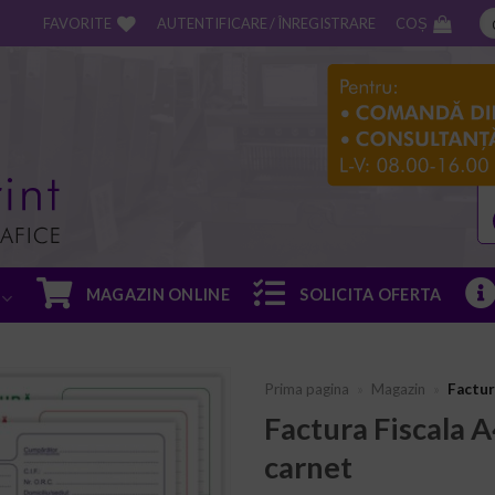
FAVORITE
AUTENTIFICARE / ÎNREGISTRARE
COȘ
MAGAZIN ONLINE
SOLICITA OFERTA
Prima pagina
»
Magazin
»
Factur
Factura Fiscala 
carnet
ADD TO