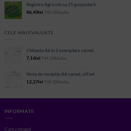
Registre Agricole cu 25 gospodarii
86,40
lei
TVA 21% inclus
CELE MAI EVALUATE
Chitanta A6 in 2 exemplare carnet
7,16
lei
TVA 21% inclus
Nota de receptie A4 carnet, offset
12,27
lei
TVA 21% inclus
INFORMATII
Cum comand