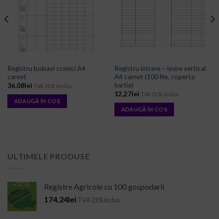
Registru bolnavi cronici A4
Registru intrare – iesire vertical
carnet
A4 carnet (100 file, coperta
hartie)
36,08
lei
TVA 21% inclus
12,27
lei
TVA 21% inclus
ADAUGĂ ÎN COȘ
ADAUGĂ ÎN COȘ
ULTIMELE PRODUSE
Registre Agricole cu 100 gospodarii
174,24
lei
TVA 21% inclus