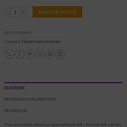
Cantitate Fisa activitatii zilnice pt autovehicule A4
ADAUGĂ ÎN COȘ
SKU:
S-FAZAA4-1
Categorie:
Tipizate nepersonalizate
DESCRIERE
INFORMAȚII SUPLIMENTARE
RECENZII (0)
Fisa activitatii zilnice pt autovehicule A4 – format A4, carton