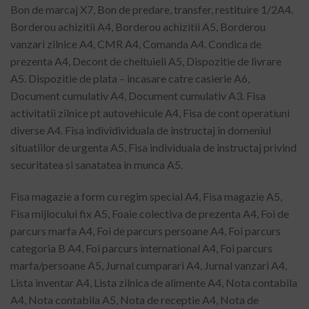
Bon de marcaj X7, Bon de predare, transfer, restituire 1/2A4.
Borderou achizitii A4, Borderou achizitii A5, Borderou
vanzari zilnice A4, CMR A4, Comanda A4. Condica de
prezenta A4, Decont de cheltuieli A5, Dispozitie de livrare
A5. Dispozitie de plata – incasare catre casierie A6,
Document cumulativ A4, Document cumulativ A3. Fisa
activitatii zilnice pt autovehicule A4, Fisa de cont operatiuni
diverse A4. Fisa individividuala de instructaj in domeniul
situatiilor de urgenta A5, Fisa individuala de instructaj privind
securitatea si sanatatea in munca A5.
Fisa magazie a form cu regim special A4, Fisa magazie A5,
Fisa mijlocului fix A5, Foaie colectiva de prezenta A4, Foi de
parcurs marfa A4, Foi de parcurs persoane A4, Foi parcurs
categoria B A4, Foi parcurs international A4, Foi parcurs
marfa/persoane A5, Jurnal cumparari A4, Jurnal vanzari A4,
Lista inventar A4, Lista zilnica de alimente A4, Nota contabila
A4, Nota contabila A5, Nota de receptie A4, Nota de