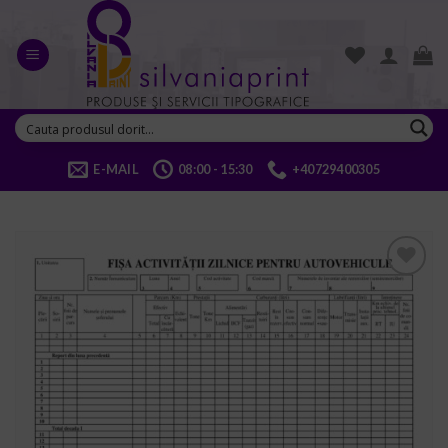
Skip
to
content
E-MAIL
08:00 - 15:30
+40729400305
ADD TO
WISHLIST