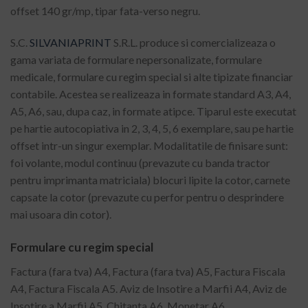
offset 140 gr/mp, tipar fata-verso negru.
S.C.
SILVANIAPRINT
S.R.L. produce si comercializeaza o
gama variata de formulare nepersonalizate, formulare
medicale, formulare cu regim special si alte tipizate financiar
contabile. Acestea se realizeaza in formate standard A3, A4,
A5, A6, sau, dupa caz, in formate atipce. Tiparul este executat
pe hartie autocopiativa in 2, 3, 4, 5, 6 exemplare, sau pe hartie
offset intr-un singur exemplar. Modalitatile de finisare sunt:
foi volante, modul continuu (prevazute cu banda tractor
pentru imprimanta matriciala) blocuri lipite la cotor, carnete
capsate la cotor (prevazute cu perfor pentru o desprindere
mai usoara din cotor).
Formulare cu regim special
Factura (fara tva) A4, Factura (fara tva) A5, Factura Fiscala
A4, Factura Fiscala A5. Aviz de Insotire a Marfii A4, Aviz de
Insotire a Marfii A5, Chitanta A6, Monetar A6