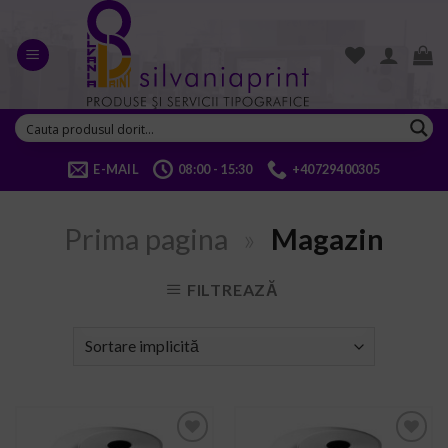
Skip
to
content
E-MAIL
08:00 - 15:30
+40729400305
Prima pagina
»
Magazin
FILTREAZĂ