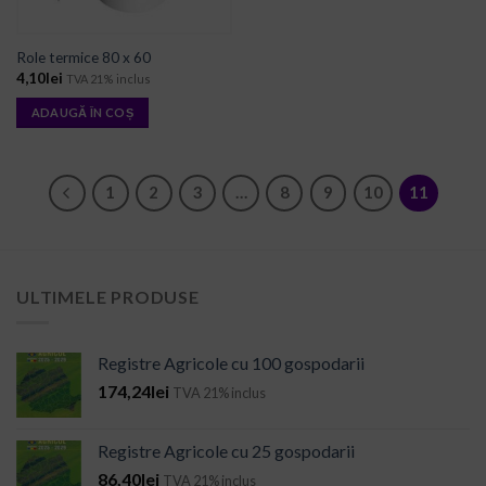
Role termice 80 x 60
4,10
lei
TVA 21% inclus
ADAUGĂ ÎN COȘ
1
2
3
…
8
9
10
11
ULTIMELE PRODUSE
Registre Agricole cu 100 gospodarii
174,24
lei
TVA 21% inclus
Registre Agricole cu 25 gospodarii
86,40
lei
TVA 21% inclus