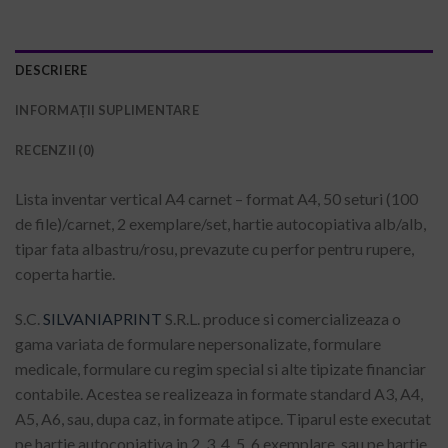
DESCRIERE
INFORMAȚII SUPLIMENTARE
RECENZII (0)
Lista inventar vertical A4 carnet – format A4, 50 seturi (100
de file)/carnet, 2 exemplare/set, hartie autocopiativa alb/alb,
tipar fata albastru/rosu, prevazute cu perfor pentru rupere,
coperta hartie.
S.C.
SILVANIAPRINT
S.R.L. produce si comercializeaza o
gama variata de formulare nepersonalizate, formulare
medicale, formulare cu regim special si alte tipizate financiar
contabile. Acestea se realizeaza in formate standard A3, A4,
A5, A6, sau, dupa caz, in formate atipce. Tiparul este executat
pe hartie autocopiativa in 2, 3, 4, 5, 6 exemplare, sau pe hartie