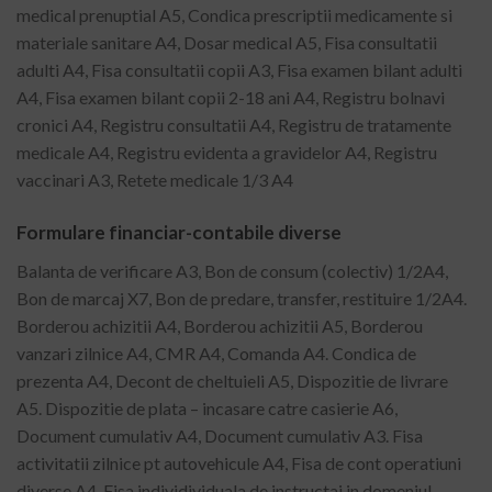
medical prenuptial A5, Condica prescriptii medicamente si
materiale sanitare A4, Dosar medical A5, Fisa consultatii
adulti A4, Fisa consultatii copii A3, Fisa examen bilant adulti
A4, Fisa examen bilant copii 2-18 ani A4, Registru bolnavi
cronici A4, Registru consultatii A4, Registru de tratamente
medicale A4, Registru evidenta a gravidelor A4, Registru
vaccinari A3, Retete medicale 1/3 A4
Formulare financiar-contabile diverse
Balanta de verificare A3, Bon de consum (colectiv) 1/2A4,
Bon de marcaj X7, Bon de predare, transfer, restituire 1/2A4.
Borderou achizitii A4, Borderou achizitii A5, Borderou
vanzari zilnice A4, CMR A4, Comanda A4. Condica de
prezenta A4, Decont de cheltuieli A5, Dispozitie de livrare
A5. Dispozitie de plata – incasare catre casierie A6,
Document cumulativ A4, Document cumulativ A3. Fisa
activitatii zilnice pt autovehicule A4, Fisa de cont operatiuni
diverse A4. Fisa individividuala de instructaj in domeniul