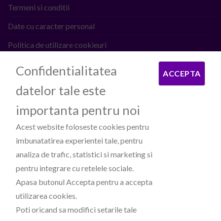
Termeni si conditii
Date cu caracter personal
Politica de utilizare cookieuri
ANPC
Confidentialitatea
ACCEPTA
datelor tale este
PROCESATOARE DE PLATI
importanta pentru noi
Acest website foloseste cookies pentru
imbunatatirea experientei tale, pentru
analiza de trafic, statistici si marketing si
pentru integrare cu retelele sociale.
Apasa butonul Accepta pentru a accepta
PARTENERI
utilizarea cookies.
Poti oricand sa modifici setarile tale