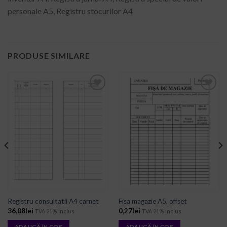
personale A5, Registru stocurilor A4
PRODUSE SIMILARE
ADD TO
ADD TO
WISHLIST
WISHLIST
Registru consultatii A4 carnet
Fisa magazie A5, offset
36,08
lei
0,27
lei
TVA 21% inclus
TVA 21% inclus
ADAUGĂ ÎN COȘ
ADAUGĂ ÎN COȘ