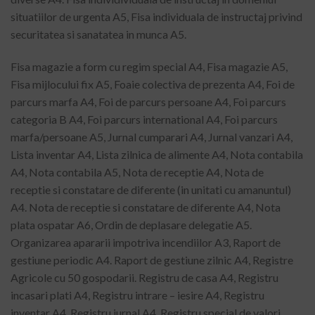
situatiilor de urgenta A5, Fisa individuala de instructaj privind
securitatea si sanatatea in munca A5.
Fisa magazie a form cu regim special A4, Fisa magazie A5,
Fisa mijlocului fix A5, Foaie colectiva de prezenta A4, Foi de
parcurs marfa A4, Foi de parcurs persoane A4, Foi parcurs
categoria B A4, Foi parcurs international A4, Foi parcurs
marfa/persoane A5, Jurnal cumparari A4, Jurnal vanzari A4,
Lista inventar A4, Lista zilnica de alimente A4, Nota contabila
A4, Nota contabila A5, Nota de receptie A4, Nota de
receptie si constatare de diferente (in unitati cu amanuntul)
A4. Nota de receptie si constatare de diferente A4, Nota
plata ospatar A6, Ordin de deplasare delegatie A5.
Organizarea apararii impotriva incendiilor A3, Raport de
gestiune periodic A4. Raport de gestiune zilnic A4, Registre
Agricole cu 50 gospodarii. Registru de casa A4, Registru
incasari plati A4, Registru intrare – iesire A4, Registru
inventar A4. Registru jurnal A4, Registru special de valori