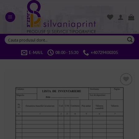
Skip
to
content
E-MAIL
08:00 - 15:30
+40729400305
ADD TO
WISHLIST