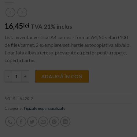
16,45
lei
TVA 21% inclus
Lista inventar vertical A4 carnet – format A4, 50 seturi (100
de file)/carnet, 2 exemplare/set, hartie autocopiativa alb/alb,
tipar fata albastru/rosu, prevazute cu perfor pentru rupere,
coperta hartie.
Cantitate Lista inventar vertical A4 2ex
ADAUGĂ ÎN COȘ
SKU:
S-LIA42X-2
Categorie:
Tipizate nepersonalizate