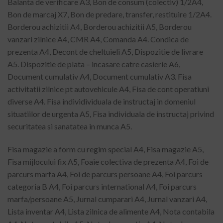
Balanta de verificare A3, Bon de consum (colectiv) 1/2A4,
Bon de marcaj X7, Bon de predare, transfer, restituire 1/2A4.
Borderou achizitii A4, Borderou achizitii A5, Borderou
vanzari zilnice A4, CMR A4, Comanda A4. Condica de
prezenta A4, Decont de cheltuieli A5, Dispozitie de livrare
A5. Dispozitie de plata – incasare catre casierie A6,
Document cumulativ A4, Document cumulativ A3. Fisa
activitatii zilnice pt autovehicule A4, Fisa de cont operatiuni
diverse A4. Fisa individividuala de instructaj in domeniul
situatiilor de urgenta A5, Fisa individuala de instructaj privind
securitatea si sanatatea in munca A5.
Fisa magazie a form cu regim special A4, Fisa magazie A5,
Fisa mijlocului fix A5, Foaie colectiva de prezenta A4, Foi de
parcurs marfa A4, Foi de parcurs persoane A4, Foi parcurs
categoria B A4, Foi parcurs international A4, Foi parcurs
marfa/persoane A5, Jurnal cumparari A4, Jurnal vanzari A4,
Lista inventar A4, Lista zilnica de alimente A4, Nota contabila