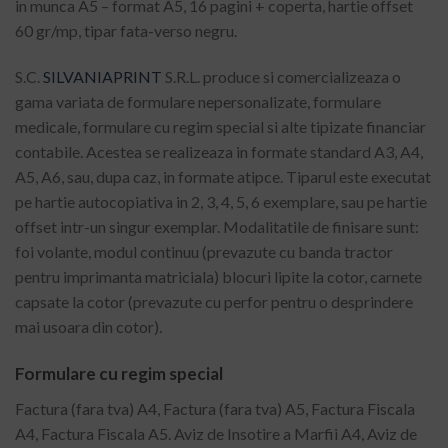
in munca A5 – format A5, 16 pagini + coperta, hartie offset
60 gr/mp, tipar fata-verso negru.
S.C.
SILVANIAPRINT
S.R.L. produce si comercializeaza o
gama variata de formulare nepersonalizate, formulare
medicale, formulare cu regim special si alte tipizate financiar
contabile. Acestea se realizeaza in formate standard A3, A4,
A5, A6, sau, dupa caz, in formate atipce. Tiparul este executat
pe hartie autocopiativa in 2, 3, 4, 5, 6 exemplare, sau pe hartie
offset intr-un singur exemplar. Modalitatile de finisare sunt:
foi volante, modul continuu (prevazute cu banda tractor
pentru imprimanta matriciala) blocuri lipite la cotor, carnete
capsate la cotor (prevazute cu perfor pentru o desprindere
mai usoara din cotor).
Formulare cu regim special
Factura (fara tva) A4, Factura (fara tva) A5, Factura Fiscala
A4, Factura Fiscala A5. Aviz de Insotire a Marfii A4, Aviz de