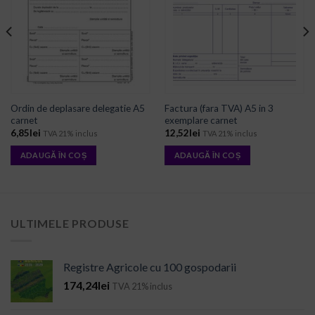
WISHLIST
WISHLIST
Ordin de deplasare delegatie A5
Factura (fara TVA) A5 in 3
carnet
exemplare carnet
6,85
lei
12,52
lei
TVA 21% inclus
TVA 21% inclus
ADAUGĂ ÎN COȘ
ADAUGĂ ÎN COȘ
ULTIMELE PRODUSE
Registre Agricole cu 100 gospodarii
174,24
lei
TVA 21% inclus