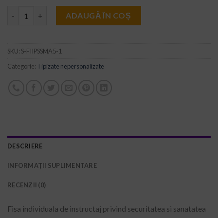
Cantitate Fisa individuala de instructaj privind securitatea si 
ADAUGĂ ÎN COȘ
SKU:
S-FIIPSSMA5-1
Categorie:
Tipizate nepersonalizate
DESCRIERE
INFORMAȚII SUPLIMENTARE
RECENZII (0)
Fisa individuala de instructaj privind securitatea si sanatatea