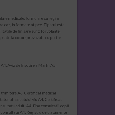
ulare medicale, formulare cu regim
pa caz, in formate atipce. Tiparul este
tatile de finisare sunt: foi volante,
apsate la cotor (prevazute cu perfor
 A4, Aviz de Insotire a Marfii A5,
 trimitere A6, Certificat medical
ator al nascutului viu A4, Certificat
ultatii adulti A4, Fisa consultatii copii
u consultatii A4, Registru de tratamente