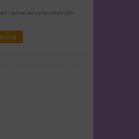
e A4 – format A4, carton offset 140
uni diverse A4
ÎN COȘ