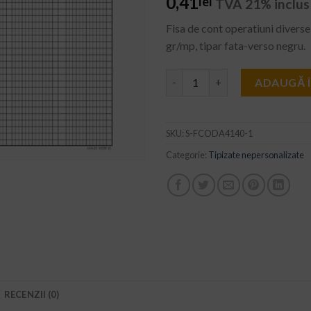
0,41
lei
TVA 21% inclus
WISHLIST
Fisa de cont operatiuni divers
gr/mp, tipar fata-verso negru.
Cantitate Fisa de cont operati
ADAUGĂ 
SKU:
S-FCODA4140-1
Categorie:
Tipizate nepersonalizate
RECENZII (0)