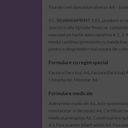
Fisa de cont operatiuni diverse A4 – form
S.C.
SILVANIAPRINT
S.R.L. produce si c
special si alte tipizate financiar contabi
executat pe hartie autocopiativa in 2, 3, 4
modul continuu (prevazute cu banda tracto
pentru o desprindere mai usoara din cotor
Formulare cu regim special
Factura (fara tva) A4, Factura (fara tva) 
Chitanta A6, Monetar A6
Formulare medicale
Adeverinte medicale A6, Aviz epidemiologi
constatator al decesului A4, Certificat me
medical prenuptial A5, Condica prescripti
A3, Fisa examen bilant adulti A4, Fisa ex