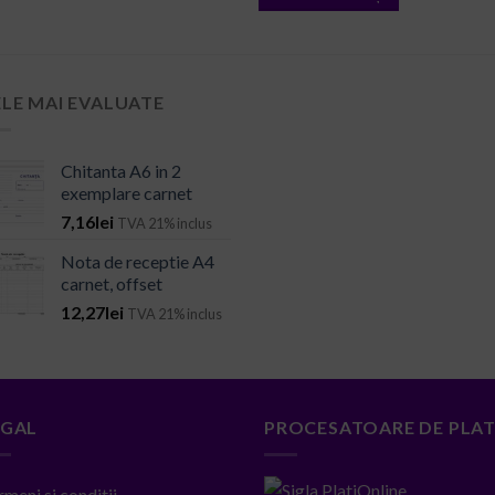
ELE MAI EVALUATE
Chitanta A6 in 2
exemplare carnet
7,16
lei
TVA 21% inclus
Nota de receptie A4
carnet, offset
12,27
lei
TVA 21% inclus
EGAL
PROCESATOARE DE PLAT
rmeni si conditii