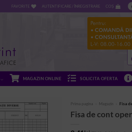
FAVORITE
AUTENTIFICARE / ÎNREGISTRARE
COȘ
MAGAZIN ONLINE
SOLICITA OFERTA
Prima pagina
»
Magazin
»
Fisa d
Fisa de cont ope
ADD TO