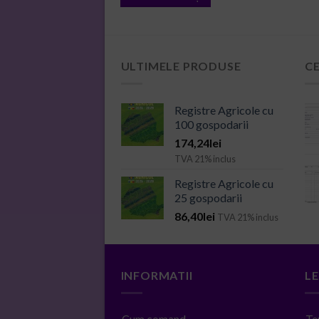
ULTIMELE PRODUSE
C
Registre Agricole cu
100 gospodarii
174,24
lei
TVA 21% inclus
Registre Agricole cu
25 gospodarii
86,40
lei
TVA 21% inclus
INFORMATII
L
Cum comand
Te