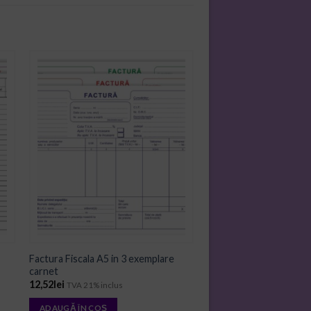
ADD TO
WISHLIST
Factura Fiscala A5 in 3 exemplare
carnet
12,52
lei
TVA 21% inclus
ADAUGĂ ÎN COȘ