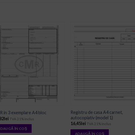
ADD TO
ADD TO
WISHLIST
WISHLIST
Registru de casa A4 carnet,
 in 3 exemplare A4 bloc
autocopiativ (model 1)
82
lei
TVA 21% inclus
16,45
lei
TVA 21% inclus
DAUGĂ ÎN COȘ
ADAUGĂ ÎN COȘ