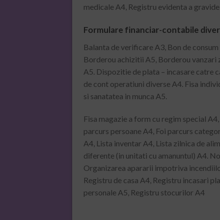
medicale A4, Registru evidenta a gravide
Formulare financiar-contabile dive
Balanta de verificare A3, Bon de consum (
Borderou achizitii A5, Borderou vanzari 
A5. Dispozitie de plata – incasare catre 
de cont operatiuni diverse A4. Fisa individ
si sanatatea in munca A5.
Fisa magazie a form cu regim special A4, 
parcurs persoane A4, Foi parcurs categori
A4, Lista inventar A4, Lista zilnica de a
diferente (in unitati cu amanuntul) A4. N
Organizarea apararii impotriva incendiilo
Registru de casa A4, Registru incasari plat
personale A5, Registru stocurilor A4