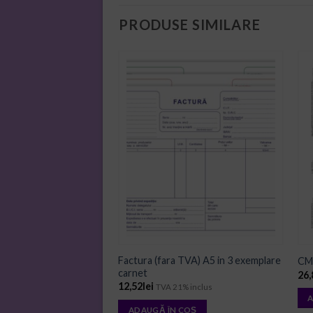
PRODUSE SIMILARE
ADD TO
ADD TO
WISHLIST
WISHLIST
Factura (fara TVA) A5 in 3 exemplare
avi cronici A4 carnet
CMR
carnet
26,
1% inclus
12,52
lei
TVA 21% inclus
 COȘ
A
ADAUGĂ ÎN COȘ