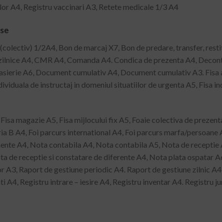
lor A4, Registru vaccinari A3, Retete medicale 1/3 A4
rse
colectiv) 1/2A4, Bon de marcaj X7, Bon de predare, transfer, resti
zilnice A4, CMR A4, Comanda A4. Condica de prezenta A4, Decont de
casierie A6, Document cumulativ A4, Document cumulativ A3. Fisa act
ividuala de instructaj in domeniul situatiilor de urgenta A5, Fisa in
Fisa magazie A5, Fisa mijlocului fix A5, Foaie colectiva de prezent
a B A4, Foi parcurs international A4, Foi parcurs marfa/persoane A
limente A4, Nota contabila A4, Nota contabila A5, Nota de receptie
ota de receptie si constatare de diferente A4, Nota plata ospatar A
r A3, Raport de gestiune periodic A4. Raport de gestiune zilnic A4
i A4, Registru intrare – iesire A4, Registru inventar A4. Registru ju