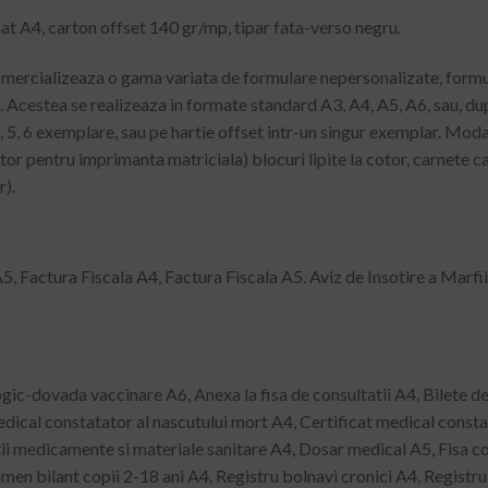
at A4, carton offset 140 gr/mp, tipar fata-verso negru.
omercializeaza o gama variata de formulare nepersonalizate, form
le. Acestea se realizeaza in formate standard A3, A4, A5, A6, sau, du
, 5, 6 exemplare, sau pe hartie offset intr-un singur exemplar. Modali
r pentru imprimanta matriciala) blocuri lipite la cotor, carnete c
).
A5, Factura Fiscala A4, Factura Fiscala A5. Aviz de Insotire a Marfii
c-dovada vaccinare A6, Anexa la fisa de consultatii A4, Bilete de
dical constatator al nascutului mort A4, Certificat medical constat
i medicamente si materiale sanitare A4, Dosar medical A5, Fisa cons
amen bilant copii 2-18 ani A4, Registru bolnavi cronici A4, Registr