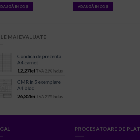
DAUGĂ ÎN COȘ
ADAUGĂ ÎN COȘ
ELE MAI EVALUATE
Condica de prezenta
A4 carnet
12,27
lei
TVA 21% inclus
CMR in 5 exemplare
A4 bloc
26,82
lei
TVA 21% inclus
EGAL
PROCESATOARE DE PLAT