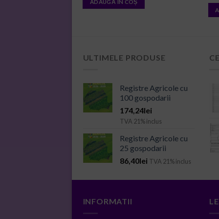
 COȘ
ADAUGĂ ÎN COȘ
A
ULTIMELE PRODUSE
C
Registre Agricole cu
100 gospodarii
174,24
lei
TVA 21% inclus
Registre Agricole cu
25 gospodarii
86,40
lei
TVA 21% inclus
INFORMATII
L