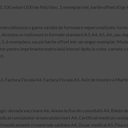
00 seturi (100 de file)/bloc, 1 exemplar/set, hartie offset 60 gr/
omercializeaza o gama variata de formulare nepersonalizate, form
le. Acestea se realizeaza in formate standard A3, A4, A5, A6, sau, du
, 5, 6 exemplare, sau pe hartie offset intr-un singur exemplar. Modali
r pentru imprimanta matriciala) blocuri lipite la cotor, carnete c
).
A5, Factura Fiscala A4, Factura Fiscala A5. Aviz de Insotire a Marfii
c-dovada vaccinare A6, Anexa la fisa de consultatii A4, Bilete de
dical constatator al nascutului mort A4, Certificat medical constat
i medicamente si materiale sanitare A4, Dosar medical A5, Fisa cons