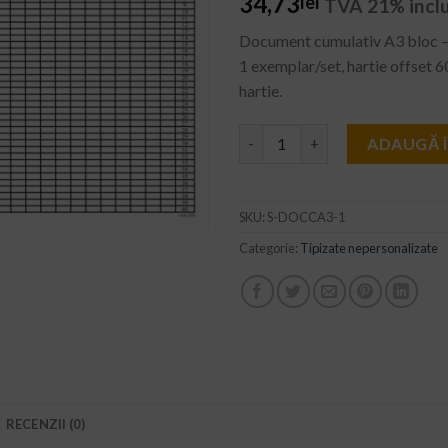
34,73
lei
TVA 21% incl
WISHLIST
Document cumulativ A3 bloc – f
1 exemplar/set, hartie offset 6
hartie.
Cantitate Document cumulati
ADAUGĂ 
SKU:
S-DOCCA3-1
Categorie:
Tipizate nepersonalizate
RECENZII (0)