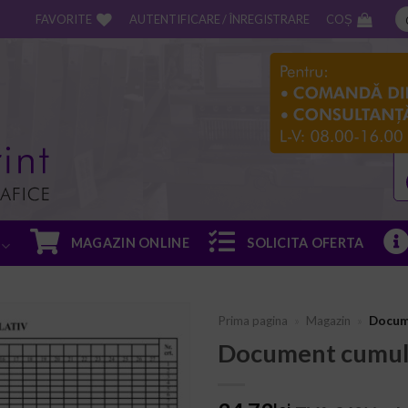
FAVORITE
AUTENTIFICARE / ÎNREGISTRARE
COȘ
MAGAZIN ONLINE
SOLICITA OFERTA
Prima pagina
»
Magazin
»
Docum
Document cumul
ADD TO