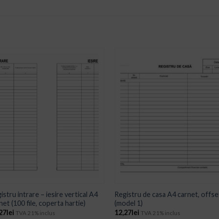
ADD TO
ADD TO
WISHLIST
WISHLIST
istru intrare – iesire vertical A4
Registru de casa A4 carnet, offse
net (100 file, coperta hartie)
(model 1)
27
lei
12,27
lei
TVA 21% inclus
TVA 21% inclus