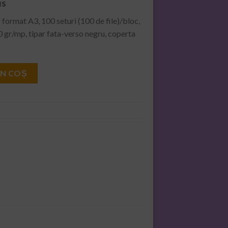
us
ormat A3, 100 seturi (100 de file)/bloc,
0 gr/mp, tipar fata-verso negru, coperta
v A3
ÎN COȘ