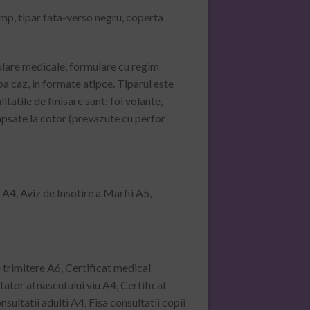
mp, tipar fata-verso negru, coperta
ulare medicale, formulare cu regim
pa caz, in formate atipce. Tiparul este
tatile de finisare sunt: foi volante,
apsate la cotor (prevazute cu perfor
 A4, Aviz de Insotire a Marfii A5,
 trimitere A6, Certificat medical
ator al nascutului viu A4, Certificat
ultatii adulti A4, Fisa consultatii copii