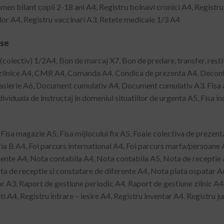
amen bilant copii 2-18 ani A4, Registru bolnavi cronici A4, Registr
lor A4, Registru vaccinari A3, Retete medicale 1/3 A4
rse
colectiv) 1/2A4, Bon de marcaj X7, Bon de predare, transfer, resti
zilnice A4, CMR A4, Comanda A4. Condica de prezenta A4, Decont de
casierie A6, Document cumulativ A4, Document cumulativ A3. Fisa act
ividuala de instructaj in domeniul situatiilor de urgenta A5, Fisa in
Fisa magazie A5, Fisa mijlocului fix A5, Foaie colectiva de prezent
a B A4, Foi parcurs international A4, Foi parcurs marfa/persoane A
limente A4, Nota contabila A4, Nota contabila A5, Nota de receptie
ota de receptie si constatare de diferente A4, Nota plata ospatar A
r A3, Raport de gestiune periodic A4. Raport de gestiune zilnic A4
i A4, Registru intrare – iesire A4, Registru inventar A4. Registru ju