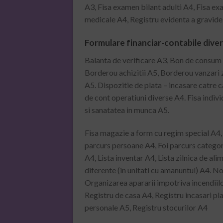
A3, Fisa examen bilant adulti A4, Fisa ex
medicale A4, Registru evidenta a gravide
Formulare financiar-contabile dive
Balanta de verificare A3, Bon de consum (
Borderou achizitii A5, Borderou vanzari 
A5. Dispozitie de plata – incasare catre 
de cont operatiuni diverse A4. Fisa individ
si sanatatea in munca A5.
Fisa magazie a form cu regim special A4, 
parcurs persoane A4, Foi parcurs categori
A4, Lista inventar A4, Lista zilnica de a
diferente (in unitati cu amanuntul) A4. N
Organizarea apararii impotriva incendiilo
Registru de casa A4, Registru incasari plat
personale A5, Registru stocurilor A4