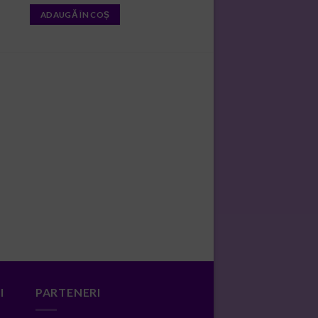
ADAUGĂ ÎN COȘ
I
PARTENERI