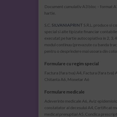
Document cumulativ A3 bloc – format A3, 1
hartie.
S.C.
SILVANIAPRINT
S.R.L. produce si c
special si alte tipizate financiar contabi
executat pe hartie autocopiativa in 2, 3, 4
modul continuu (prevazute cu banda tracto
pentru o desprindere mai usoara din cotor
Formulare cu regim special
Factura (fara tva) A4, Factura (fara tva) 
Chitanta A6, Monetar A6
Formulare medicale
Adeverinte medicale A6, Aviz epidemiologi
constatator al decesului A4, Certificat me
medical prenuptial A5, Condica prescripti