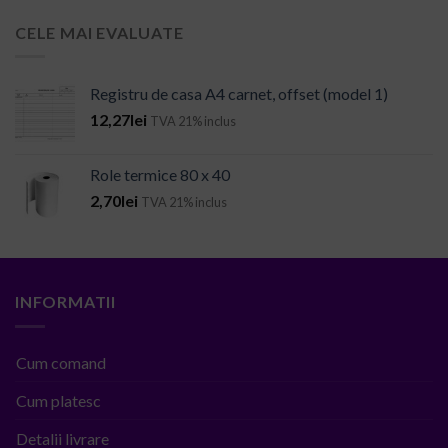
CELE MAI EVALUATE
Registru de casa A4 carnet, offset (model 1)
12,27
lei
TVA 21% inclus
Role termice 80 x 40
2,70
lei
TVA 21% inclus
INFORMATII
Cum comand
Cum platesc
Detalii livrare