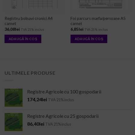
Registru bolnavi cronici A4
Foi parcurs marfa/persoane A5
carnet
carnet
36,08
lei
6,85
lei
TVA 21% inclus
TVA 21% inclus
ADAUGĂ ÎN COȘ
ADAUGĂ ÎN COȘ
ULTIMELE PRODUSE
Registre Agricole cu 100 gospodarii
174,24
lei
TVA 21% inclus
Registre Agricole cu 25 gospodarii
86,40
lei
TVA 21% inclus