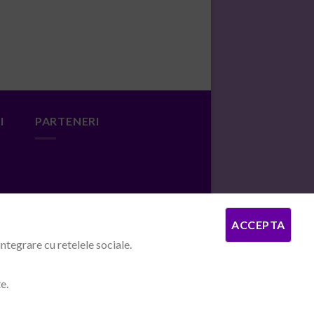
I
PARTENERI
ACCEPTA
ntegrare cu retelele sociale.
e.