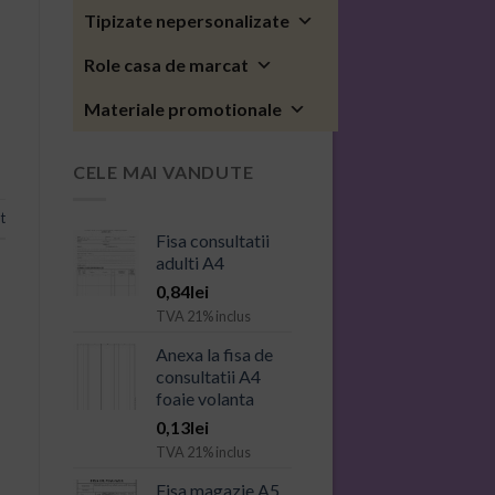
Tipizate nepersonalizate
Role casa de marcat
Materiale promotionale
CELE MAI VANDUTE
t
Fisa consultatii
adulti A4
0,84
lei
TVA 21% inclus
Anexa la fisa de
consultatii A4
foaie volanta
0,13
lei
TVA 21% inclus
Fisa magazie A5,